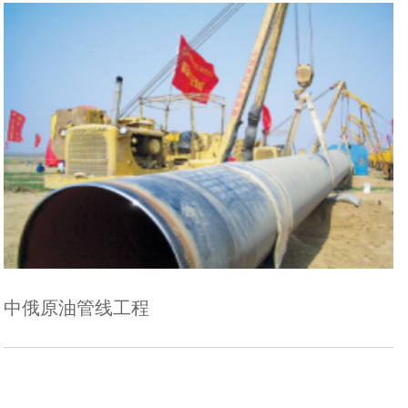
中厚板
程
中石化珠三角成
铁矿石