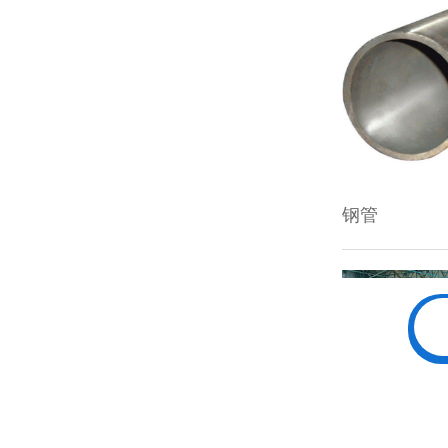
钢管
中厚板