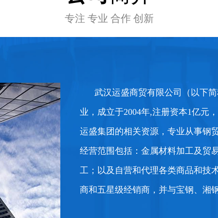
专注 专业 合作 创新
武汉运盛商贸有限公司（以下简
业，成立于2004年,注册资本1亿
查看详情+
水稻
查
运盛集团的相关资源，专业从事钢
经营范围包括：金属材料加工及贸
工；以及自营和代理各类商品和技
商和五星级经销商，并与宝钢、湘钢、