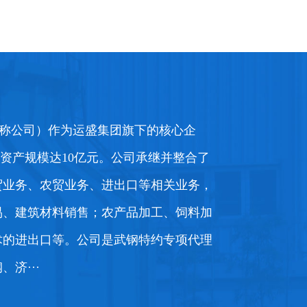
看详情+
铁精粉
查看详情+
称公司）作为运盛集团旗下的核心企
元，资产规模达10亿元。公司承继并整合了
贸业务、农贸业务、进出口等相关业务，
易、建筑材料销售；农产品加工、饲料加
术的进出口等。公司是武钢特约专项代理
看详情+
玉米
查看详情+
济···