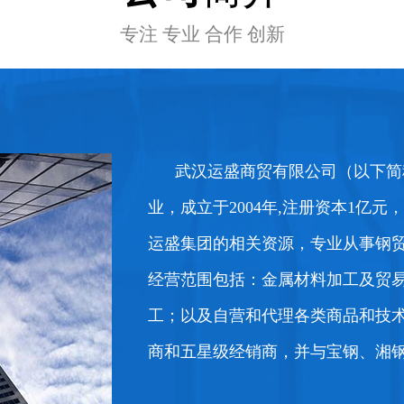
专注 专业 合作 创新
纯碱
查
查看详情+
武汉运盛商贸有限公司（以下简
业，成立于2004年,注册资本1亿
运盛集团的相关资源，专业从事钢
经营范围包括：金属材料加工及贸
工；以及自营和代理各类商品和技
查看详情+
水稻
查
商和五星级经销商，并与宝钢、湘钢、